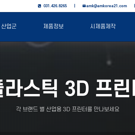
031.426.8265 |
amk@amkorea21.com
산업군
제품정보
시제품제작
플라스틱 3D 프린
각 브랜드 별 산업용 3D 프린터를 만나보세요