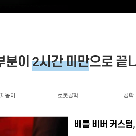
대부분이
2시간 미만
으로 끝
자동차
로봇공학
공학
배틀 비버 커스텀