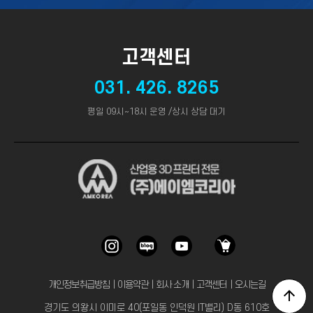
고객센터
031. 426. 8265
평일 09시~18시 운영 /상시 상담 대기
개인정보취급방침
｜
이용약관
｜
회사 소개
｜
고객센터
｜
오시는길
경기도 의왕시 이미로 40(포일동 인덕원 IT밸리) D동 610호