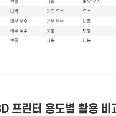
3D 프린터
용도별
활용 비