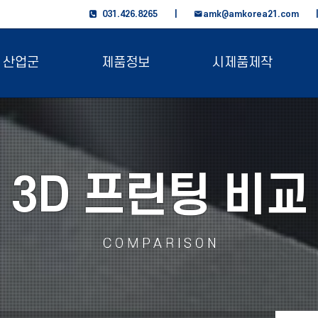
031.426.8265 |
amk@amkorea21.com
산업군
제품정보
시제품제작
3D 프린팅 비교
COMPARISON