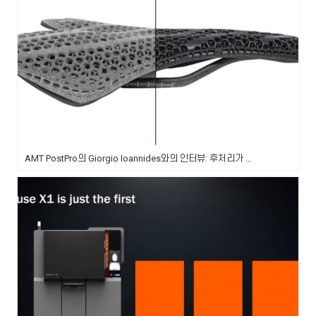
AMT PostPro의 Giorgio Ioannides와의 인터뷰: 후처리가 단순히 공정의 마지막 단계 그 이상인 이유