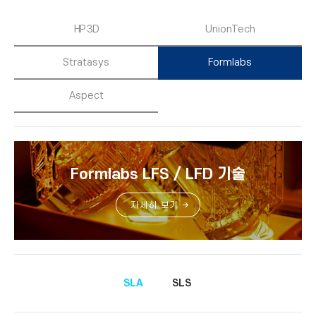
HP 3D
UnionTech
Stratasys
Formlabs
Aspect
Formlabs LFS / LFD 기술
자세히 보기
SLA
SLS