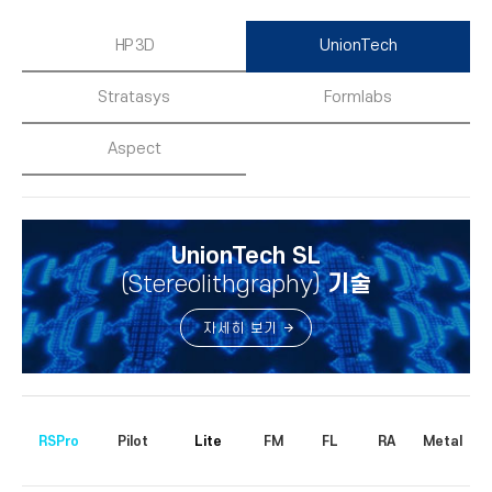
HP 3D
UnionTech
Stratasys
Formlabs
Aspect
UnionTech SL
(Stereolithgraphy)
기술
자세히 보기
RSPro
Pilot
Lite
FM
FL
RA
Metal