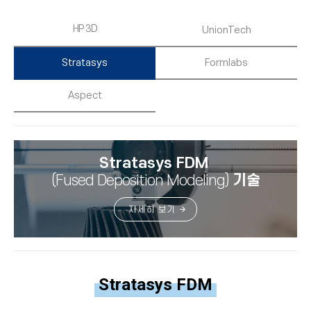
HP 3D
UnionTech
Stratasys
Formlabs
Aspect
Stratasys FDM
(Fused Deposition Modeling)
기술
자세히 보기
Stratasys FDM