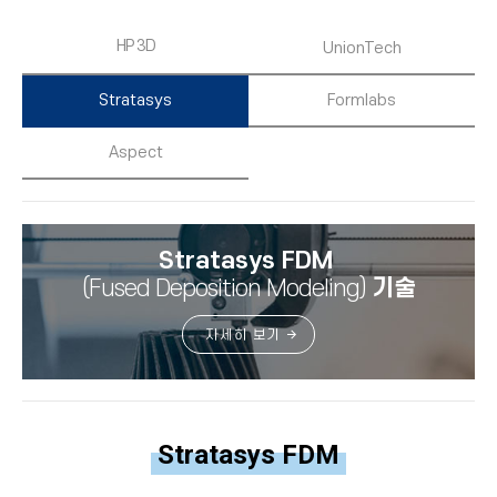
HP 3D
UnionTech
Stratasys
Formlabs
Aspect
Stratasys FDM
(Fused Deposition Modeling)
기술
자세히 보기
Stratasys FDM