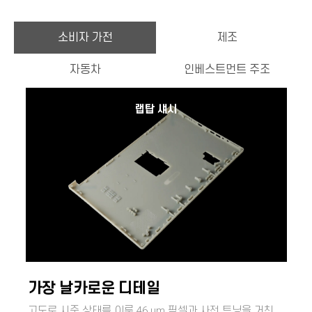
소비자 가전
제조
자동차
인베스트먼트 주조
랩탑 섀시
가장 날카로운 디테일
고도로 시준 상태를 이룬 46 µm 픽셀과 사전 튜닝을 거친