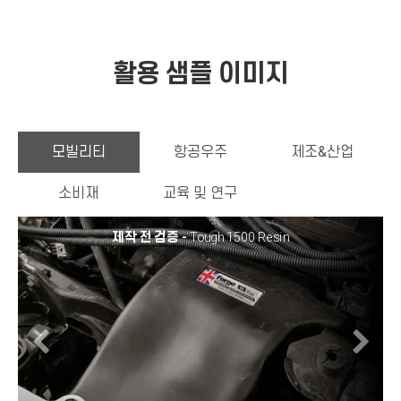
활용 샘플 이미지
모빌리티
항공우주
제조&산업
소비재
교육 및 연구
제작 전 검증 -
Tough 1500 Resin
Previous
N