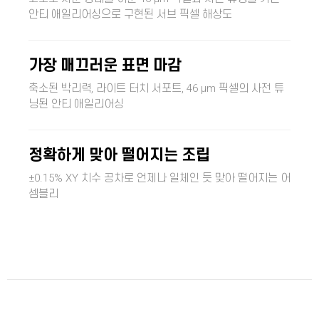
안티 애일리어싱으로 구현된 서브 픽셀 해상도
가장 매끄러운 표면 마감
축소된 박리력, 라이트 터치 서포트, 46 µm 픽셀의 사전 튜
닝된 안티 애일리어싱
정확하게 맞아 떨어지는 조립
±0.15% XY 치수 공차로 언제나 일체인 듯 맞아 떨어지는 어
셈블리