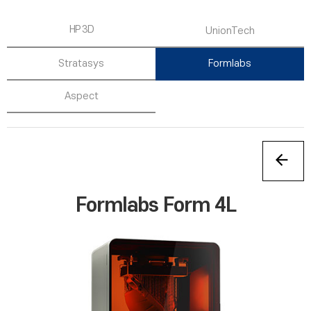
HP 3D
UnionTech
Stratasys
Formlabs
Aspect
Formlabs Form 4L