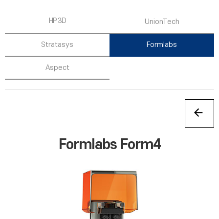
HP 3D
UnionTech
Stratasys
Formlabs
Aspect
Formlabs Form4