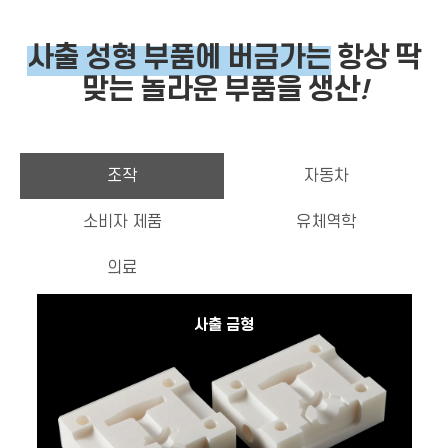
사출 성형 부품에 버금가는
항
상 딱
맞는 놀라운 부품을 생산
!
조작
자동차
소비자 제품
유체역학
의료
사출 금형