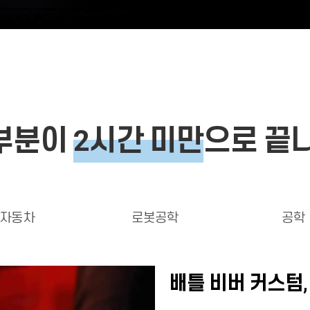
대부분이
2시간 미만
으로 끝
자동차
로봇공학
공학
배틀 비버 커스텀