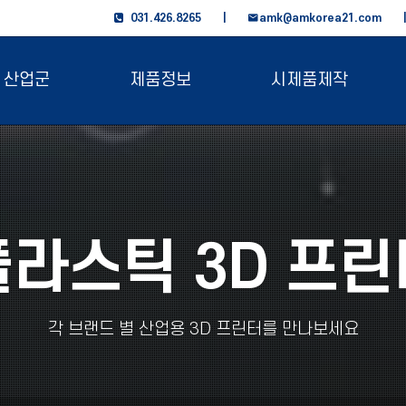
031.426.8265 |
amk@amkorea21.com
산업군
제품정보
시제품제작
플라스틱 3D 프린
각 브랜드 별 산업용 3D 프린터를 만나보세요