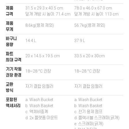
제품
31.5 x 29.3 x 40.5 cm
78.0 x 46.0 x 67.0 cm
규격
덮개 개방 시 높이: 71.4 cm
덮개 개방 시 높이: 113 cm
제품
8.6kg(용제 제외)
56.7kg(용제 제외)
무게
바구니
14.4 L
37.9 L
용량
파트
20 x 14.5 x 19.5 cm
33.5 x 20 x 30cm
최대 규격
기기 작동
18~28 °C 권장
18~28 °C 권장
권장 환경
교환
자기 결합 임펠러
자기 결합 임펠러
방식
포함된
a. Wash Bucket
a. Wash Bucket
액세서리
b. Wash Basket
b. Wash Basket
c. 액체비중계
c. 전기 용제 펌프
d. 2x 플랫폼 마운트
d. 플랙서블 스크래퍼(긁개)
e. 스크래퍼(긁개)