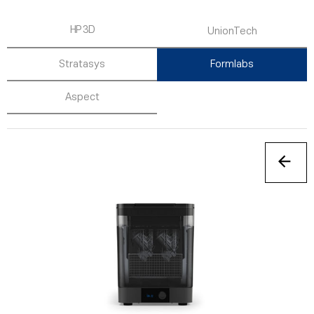
HP 3D
UnionTech
Stratasys
Formlabs
Aspect