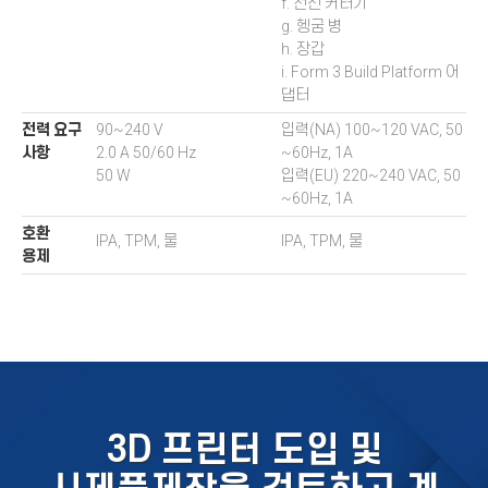
f. 전선 커터기
g. 헹굼 병
h. 장갑
i. Form 3 Build Platform 어
댑터
전력 요구
90~240 V
입력(NA) 100~120 VAC, 50
사항
2.0 A 50/60 Hz
~60Hz, 1A
50 W
입력(EU) 220~240 VAC, 50
~60Hz, 1A
호환
IPA, TPM, 물
IPA, TPM, 물
용제
3D 프린터 도입 및