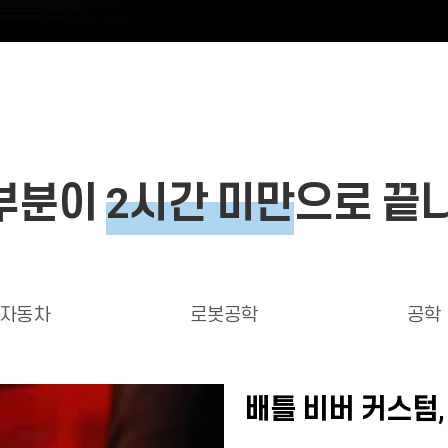
대부분이
2시간 미만
으로 끝
자동차
로봇공학
공학
배틀 비버 커스텀