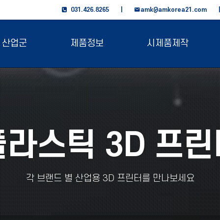
031.426.8265 |
amk@amkorea21.com
산업군
제품정보
시제품제작
플라스틱 3D 프린
각 브랜드 별 산업용 3D 프린터를 만나보세요