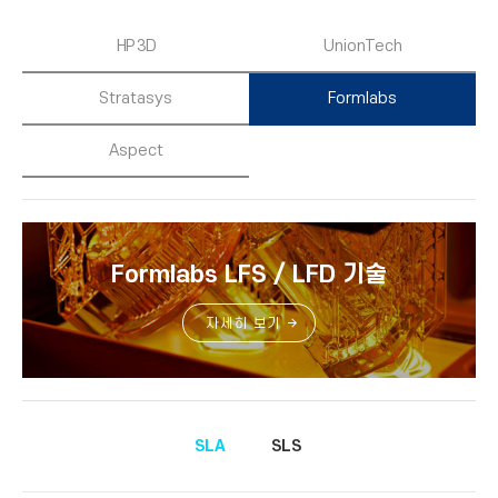
HP 3D
UnionTech
Stratasys
Formlabs
Aspect
Formlabs LFS / LFD 기술
자세히 보기
SLA
SLS