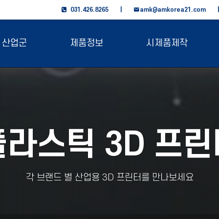
031.426.8265 |
amk@amkorea21.com
산업군
제품정보
시제품제작
플라스틱 3D 프린
각 브랜드 별 산업용 3D 프린터를 만나보세요