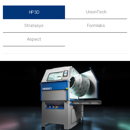
UnionTech
HP 3D
Stratasys
Formlabs
Aspect