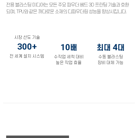
전용 블라스팅 미디어는 모든 주요 파우더 베드 3D 프린팅 기술과 호환
되며, TPU와 같은 까다로운 소재의 디파우더링 성능을 향상시킵니다.
시장 선도 기술
300+
10
4
배
최대
대
전 세계 설치 시스템
수작업 세척 대비
수동 블라스팅
높은 작업 효율
장비 대체 가능