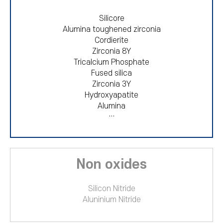
Silicore
Alumina toughened zirconia
Cordierite
Zirconia 8Y
Tricalcium Phosphate
Fused silica
Zirconia 3Y
Hydroxyapatite
Alumina
…
Non oxides
Silicon Nitride
Aluninium Nitride