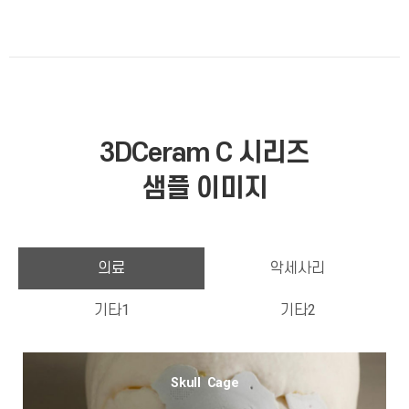
3DCeram C 시리즈
샘플 이미지
의료
악세사리
기타1
기타2
Skull Cage