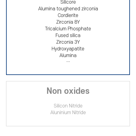
Silicore
Alumina toughened zirconia
Cordierite
Zirconia 8Y
Tricalcium Phosphate
Fused silica
Zirconia 3Y
Hydroxyapatite
Alumina
…
Non oxides
Silicon Nitride
Aluninium Nitride