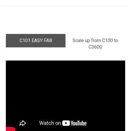
C101 EASY FAB
Scale up from C100 to
C3600