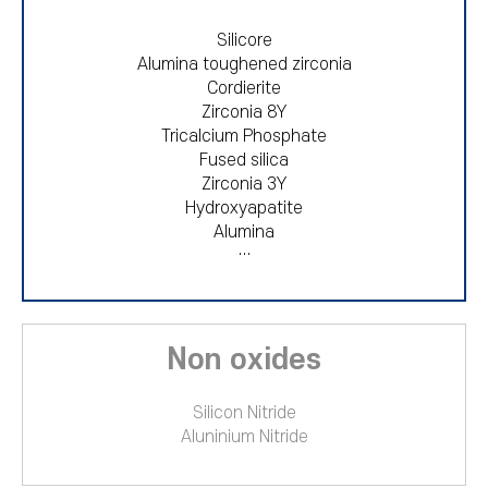
Silicore
Alumina toughened zirconia
Cordierite
Zirconia 8Y
Tricalcium Phosphate
Fused silica
Zirconia 3Y
Hydroxyapatite
Alumina
…
Non oxides
Silicon Nitride
Aluninium Nitride