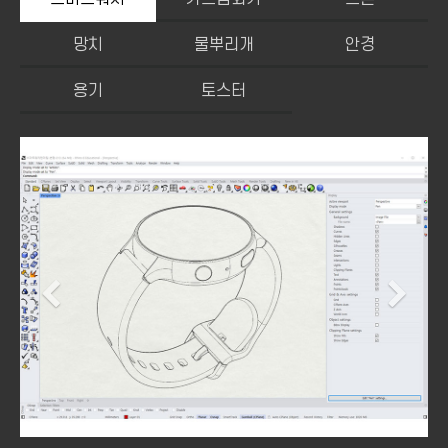
망치
물뿌리개
안경
용기
토스터
Previous
Ne