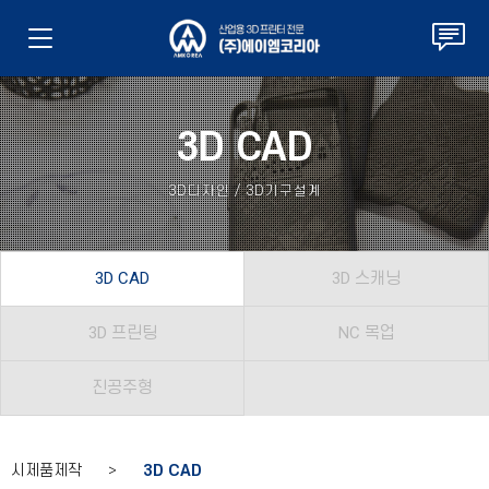
3D CAD
3D디자인 / 3D기구설계
3D CAD
3D 스캐닝
3D 프린팅
NC 목업
진공주형
시제품제작 >
3D CAD