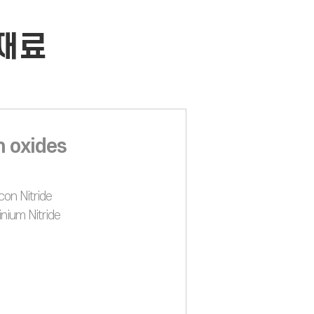
 재료
 oxides
icon Nitride
inium Nitride