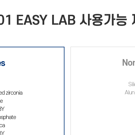
01 EASY LAB 사용가능
Non
es
Sil
Alun
d zirconia
te
8Y
osphate
ica
3Y