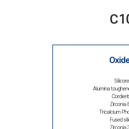
C1
Oxid
Silicore
Alumina toughene
Cordieri
Zirconia 
Tricalcium Ph
Fused sil
Zirconia 