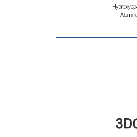
Hydroxyapa
Alumin
…
3D