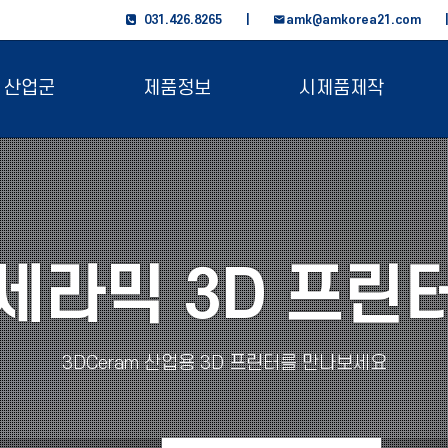
031.426.8265 |
amk@amkorea21.com
산업군
제품정보
시제품제작
세라믹 3D 프린
3DCeram 산업용 3D 프린터를 만나보세요