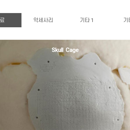
료
악세사리
기타 1
기
Skull Cage