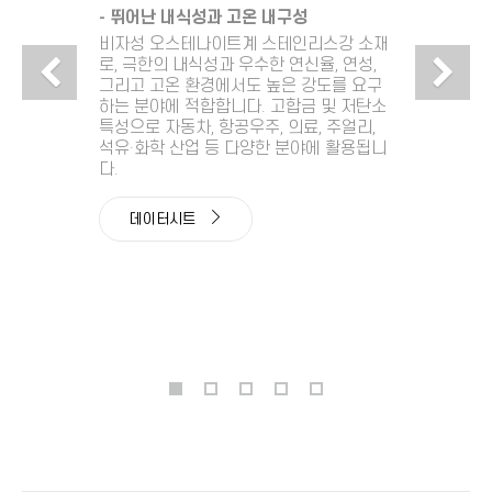
- 뛰어난 내식성과 고온 내구성
비자성 오스테나이트계 스테인리스강 소재
Previous
N
로, 극한의 내식성과 우수한 연신율, 연성,
그리고 고온 환경에서도 높은 강도를 요구
하는 분야에 적합합니다. 고합금 및 저탄소
특성으로 자동차, 항공우주, 의료, 주얼리,
석유·화학 산업 등 다양한 분야에 활용됩니
다.
데이터시트