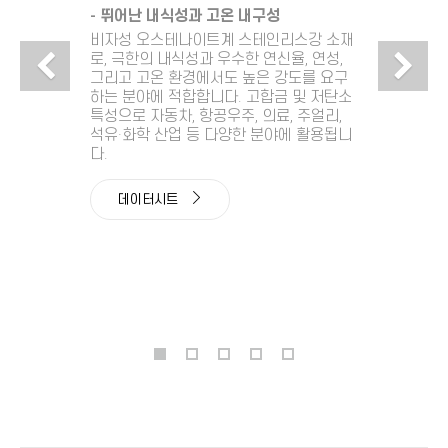
- 뛰어난 내식성과 고온 내구성
비자성 오스테나이트계 스테인리스강 소재
Previous
N
로, 극한의 내식성과 우수한 연신율, 연성,
그리고 고온 환경에서도 높은 강도를 요구
하는 분야에 적합합니다. 고합금 및 저탄소
특성으로 자동차, 항공우주, 의료, 주얼리,
석유·화학 산업 등 다양한 분야에 활용됩니
다.
데이터시트