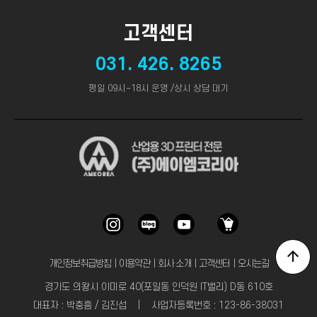
고객센터
031. 426. 8265
평일 09시~18시 운영 /상시 상담 대기
개인정보취급방침
｜
이용약관
｜
회사 소개
｜
고객센터
｜
오시는길
경기도 의왕시 이미로 40(포일동 인덕원 IT밸리) D동 610호
대표자 : 박충흠 / 김진섭 | 사업자등록번호 : 123-86-38031