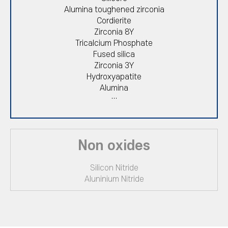
Alumina toughened zirconia
Cordierite
Zirconia 8Y
Tricalcium Phosphate
Fused silica
Zirconia 3Y
Hydroxyapatite
Alumina
…
Non oxides
Silicon Nitride
Aluninium Nitride