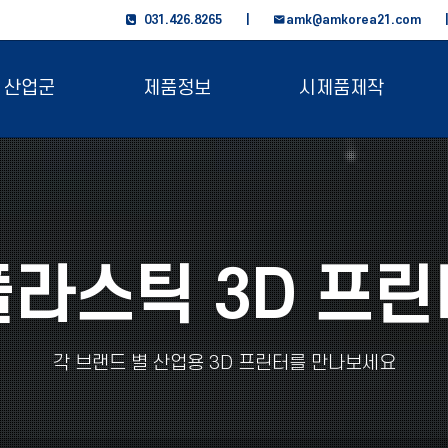
031.426.8265 |
amk@amkorea21.com
산업군
제품정보
시제품제작
플라스틱 3D 프린
각 브랜드 별 산업용 3D 프린터를 만나보세요