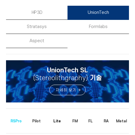
HP 3D
UnionTech
Stratasys
Formlabs
Aspect
UnionTech SL
(Stereolithgraphy)
기술
자세히 보기
RSPro
Pilot
Lite
FM
FL
RA
Metal