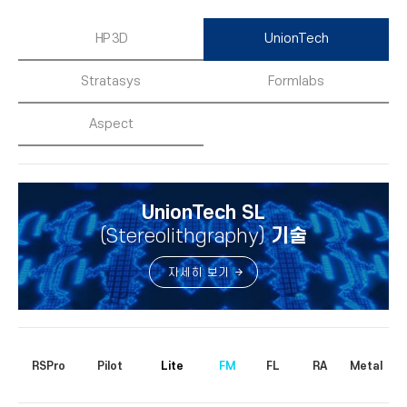
HP 3D
UnionTech
Stratasys
Formlabs
Aspect
UnionTech SL
(Stereolithgraphy)
기술
자세히 보기
RSPro
Pilot
Lite
FM
FL
RA
Metal