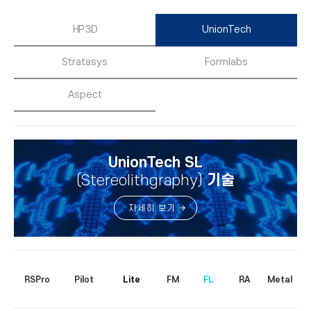
HP 3D
UnionTech
Stratasys
Formlabs
Aspect
UnionTech SL
(Stereolithgraphy)
기술
자세히 보기
RSPro
Pilot
Lite
FM
FL
RA
Metal