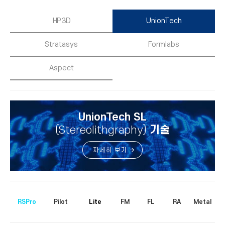
HP 3D
UnionTech
Stratasys
Formlabs
Aspect
UnionTech SL
(Stereolithgraphy)
기술
자세히 보기
RSPro
Pilot
Lite
FM
FL
RA
Metal