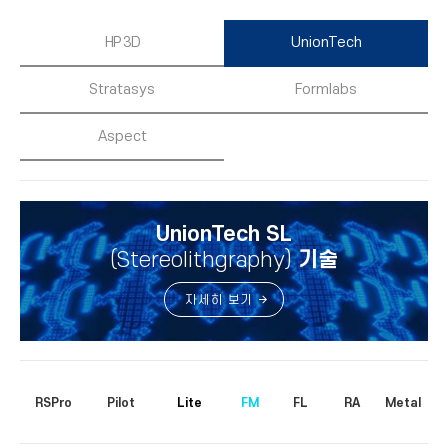
HP 3D
UnionTech
Stratasys
Formlabs
Aspect
UnionTech SL
(Stereolithgraphy)
기술
자세히 보기
RSPro
Pilot
Lite
FM
FL
RA
Metal