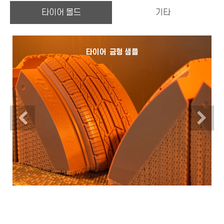
타이어 몰드
기타
타이어 금형 샘플
Previous
N