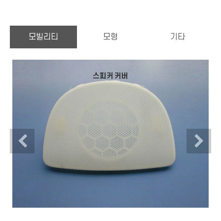
모빌리티
모형
기타
스피커 커버
Previous
N