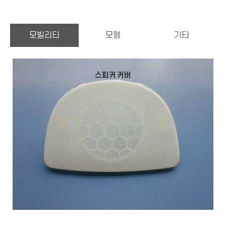
모빌리티
모형
기타
스피커 커버