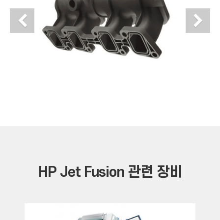
Previous
N
HP Jet Fusion
관련 장비