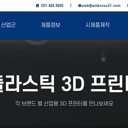
031.426.8265 |
amk@amkorea21.com
산업군
제품정보
시제품제작
플라스틱 3D 프린
각 브랜드 별 산업용 3D 프린터를 만나보세요