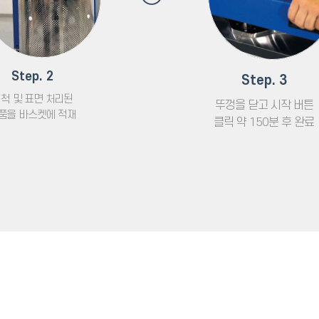
Step. 2
Step. 3
척 및 표면 처리된
뚜껑을 닫고 시작 버튼
품을 바스켓에 적재
클릭 약 150분 후 완료