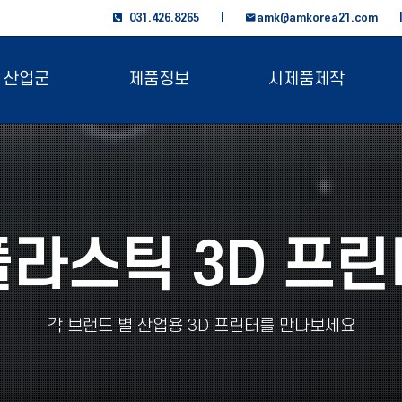
031.426.8265 |
amk@amkorea21.com
산업군
제품정보
시제품제작
플라스틱 3D 프린
각 브랜드 별 산업용 3D 프린터를 만나보세요