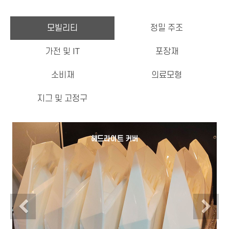
모빌리티
정밀 주조
가전 및 IT
포장재
소비재
의료모형
지그 및 고정구
헤드라이트 커버
Previous
N