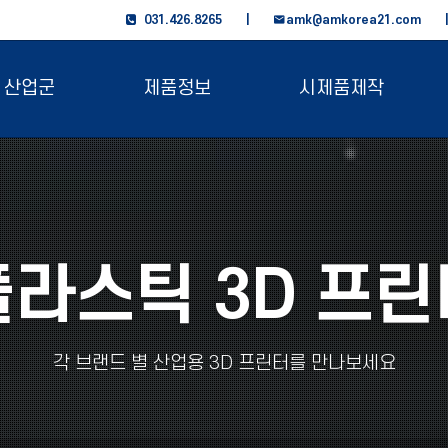
031.426.8265 |
amk@amkorea21.com
산업군
제품정보
시제품제작
플라스틱 3D 프린
각 브랜드 별 산업용 3D 프린터를 만나보세요