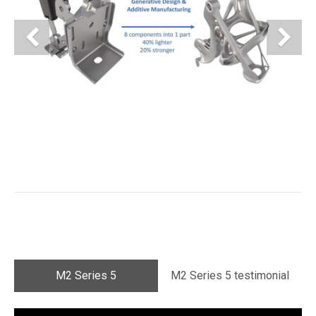
Previous
N
M2 Series 5
M2 Series 5 testimonial