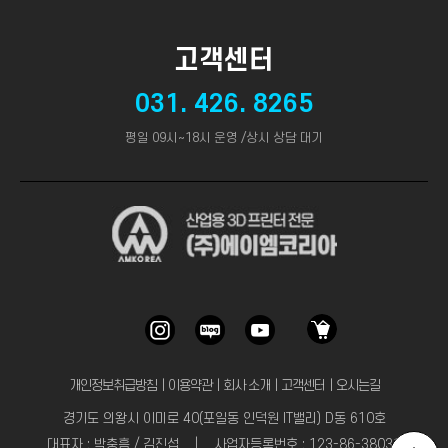
고객센터
031. 426. 8265
평일 09시~18시 운영 /상시 상담 대기
개인정보취급방침
｜
이용약관
｜
회사 소개
｜
고객센터
｜
오시는길
경기도 의왕시 이미로 40(포일동 인덕원 IT밸리) D동 610호
대표자 : 박충흠 / 김진섭 | 사업자등록번호 : 123-86-38031