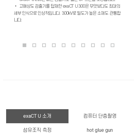
• 고해상도 검출기를 탑재한 exaCT U 300은 무엇보다도 최대의
세부 인식으로 인상적입니다. 300kV로 밀도가 높은 소재도 관통합
니다.
exaCT U 소개
컴퓨터 단층촬영
섬유조직 측정
hot glue gun