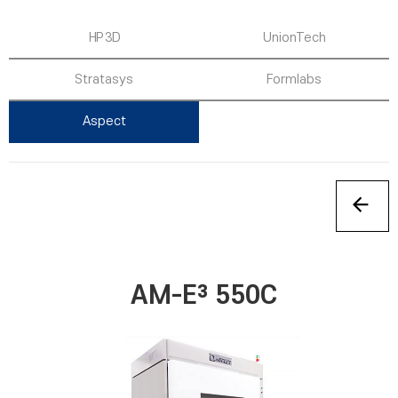
HP 3D
UnionTech
Stratasys
Formlabs
Aspect
AM-E³ 550C