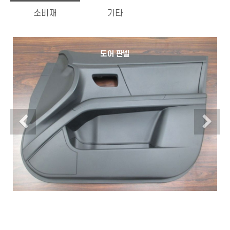
소비재
기타
도어 판넬
Previous
N