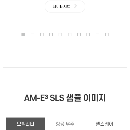
데이터시트
AM-E³ SLS 샘플 이미지
모빌리티
항공 우주
헬스케어