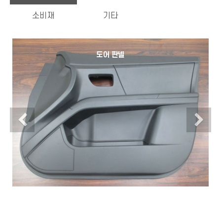
소비재
기타
도어 판넬
Previous
N