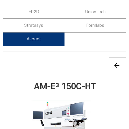
HP 3D
UnionTech
Stratasys
Formlabs
Aspect
AM-E³ 150C-HT