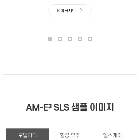
데이터시트
AM-E³ SLS 샘플 이미지
모빌리티
항공 우주
헬스케어