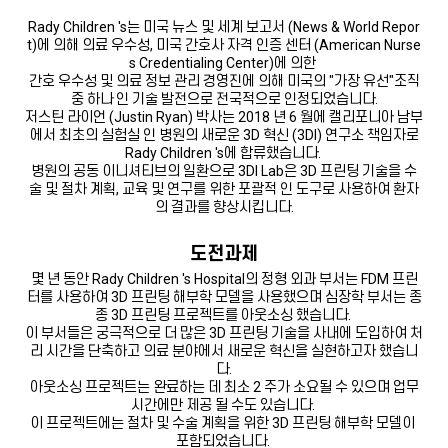
Rady Children 's는 미국 뉴스 및 세계 보고서 (News & World Repor
t)에 의해 의료 우수성, 미국 간호사 자격 인증 센터 (American Nurse
s Credentialing Center)에 의한
간호 우수성 및 의료 정보 관리 경영진에 의해 미국의 "가장 유선"조직
중 하나 인 기술 발전으로 전국적으로 인정되었습니다.
저스틴 라이언 (Justin Ryan) 박사는 2018 년 6 월에 캘리포니아 남부
에서 최초의 실험실 인 병원의 새로운 3D 혁신 (3DI) 연구소 책임자로
Rady Children 's에 합류했습니다.
병원의 공동 이니셔티브의 일환으로 3DI Lab은 3D 프린팅 기술을 수
술 및 절차 계획, 교육 및 연구를 위한 포괄적 인 도구로 사용하여 환자
의 결과를 향상시킵니다.
도전과제
몇 년 동안 Rady Children 's Hospital의 정형 외과 부서는 FDM 프린
터를 사용하여 3D 프린팅 해부학 모델을 사용했으며 심장학 부서는 종
종 3D 프린팅 프로젝트를 아웃소싱 했습니다.
이 부서들은 궁극적으로 더 많은 3D 프린팅 기술을 사내에 도입하여 처
리 시간을 단축하고 의료 분야에서 새로운 혁신을 실현하고자 했습니
다.
아웃소싱 프로젝트는 완료하는 데 최소 2 주가 소요될 수 있으며 업무
시간에만 제공 될 수도 있습니다.
이 프로젝트에는 절차 및 수술 계획을 위한 3D 프린팅 해부학 모델이 ​​
포함되었습니다.