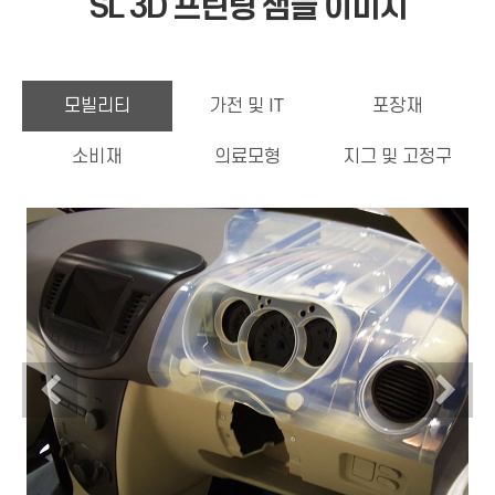
SL 3D 프린팅 샘플 이미지
모빌리티
가전 및 IT
포장재
소비재
의료모형
지그 및 고정구
Previous
N