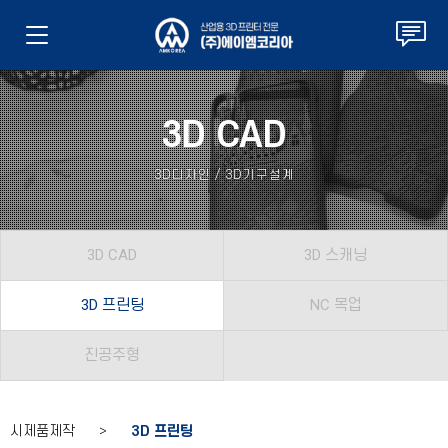
3D CAD
3D디자인 / 3D기구설계
3D CAD
3D 스캐닝
3D 프린팅
NC 목업
진공주형
시제품제작 >
3D 프린팅