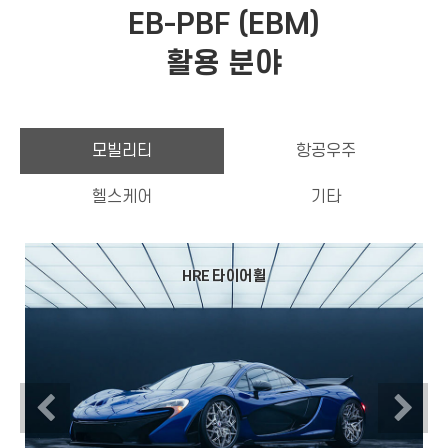
EB-PBF (EBM)
활용 분야
모빌리티
항공우주
헬스케어
기타
HRE 타이어휠
Previous
N